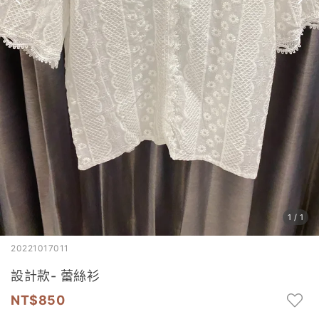
1
/
1
20221017011
設計款- 蕾絲衫
850