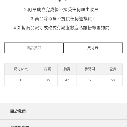
知 。
2.訂單成立完成後不接受任何理由改單。
3.商品除瑕疵不提供任何退換貨。
4.如對商品尺寸或款式有疑慮歡迎私訊粉絲團詢問。
商品資訊
尺寸表
尺寸(cm)
肩寬
胸寬
手臂圍
全長
F
35
47
17
56
關於我們